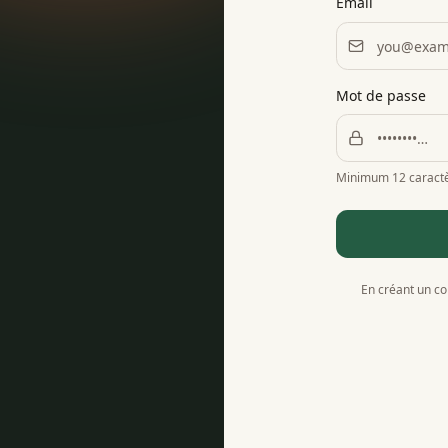
Email
Mot de passe
Minimum 12 caract
En créant un c