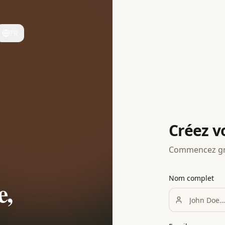
FR
Créez v
Commencez gra
Nom complet
e,